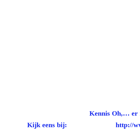
D
Kennis Oh,… er 
Kijk eens bij: http://www.
Nervus vagus s