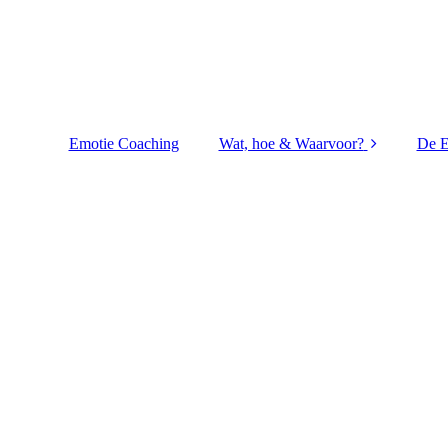
Emotie Coaching
Wat, hoe & Waarvoor?
De E
Voor wie?
Aanpak
Duur van sessie