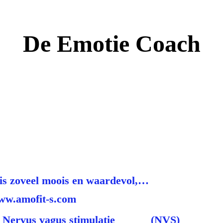
De Emotie Coach
ELTA EMOTIE
COA
is zoveel moois en waardevol,…
amofit-s.com
timulatie (NVS)