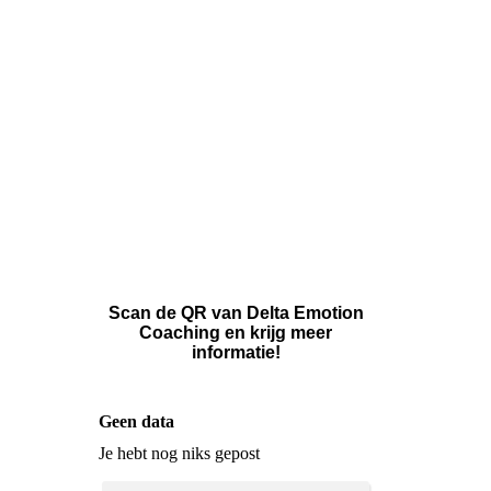
2B931047-2B8E-4177-ADC6-
834B8116A05E
Scan de QR van Delta Emotion
Coaching en krijg meer
informatie!
Geen data
Je hebt nog niks gepost